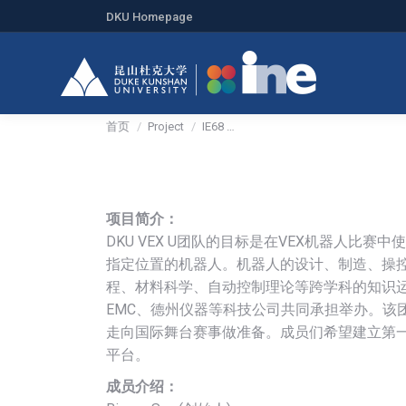
DKU Homepage
首页
Project
IE68 …
您在这里：
项目简介：
DKU VEX U团队的目标是在VEX机器人
指定位置的机器人。机器人的设计、制造、操
程、材料科学、自动控制理论等跨学科的知识运
EMC、德州仪器等科技公司共同承担举办。该
走向国际舞台赛事做准备。成员们希望建立第一
平台。
成员介绍：