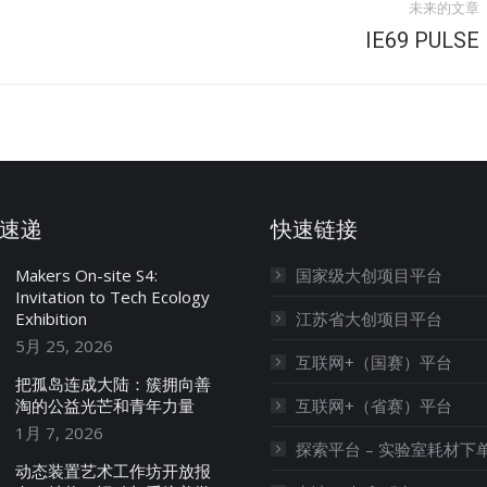
未来的文章
IE69 PULSE
速递
快速链接
Makers On-site S4:
国家级大创项目平台
Invitation to Tech Ecology
Exhibition
江苏省大创项目平台
5月 25, 2026
互联网+（国赛）平台
把孤岛连成大陆：簇拥向善
淘的公益光芒和青年力量
互联网+（省赛）平台
1月 7, 2026
探索平台 – 实验室耗材下
动态装置艺术工作坊开放报