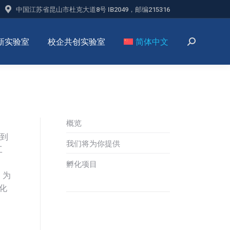
中国江苏省昆山市杜克大道8号 IB2049，邮编215316
新实验室
校企共创实验室
简体中文
概览
掷到
我们将为你提供
工
孵化项目
，为
化