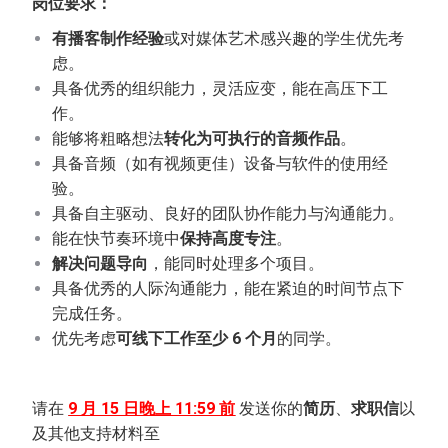
岗位要求：
有播客制作经验
或对媒体艺术感兴趣的学生优先考
虑。
具备优秀的组织能力，灵活应变，能在高压下工
作。
能够将粗略想法
转化为可执行的音频作品
。
具备音频（如有视频更佳）设备与软件的使用经
验。
具备自主驱动、良好的团队协作能力与沟通能力。
能在快节奏环境中
保持高度专注
。
解决问题导向
，能同时处理多个项目。
具备优秀的人际沟通能力，能在紧迫的时间节点下
完成任务。
优先考虑
可线下工作至少 6 个月
的同学。
请在
9 月 15 日晚上 11:59 前
发送你的
简历
、
求职信
以
及其他支持材料至