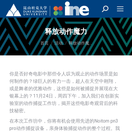
释放动作魔力
您在这里：
首页
活动
释放动作魔…
你是否好奇电影中那些令人叹为观止的动作场景是如
何制作的？绿巨人的有力一击，超人在天空中翱翔，
或是舞者的优雅动作，这些是如何被捕捉并展现在大
银幕上的？11月24日，周四下午，加入我们在创新实
验室的动作捕捉工作坊，揭开这些电影奇观背后的科
技秘密。
在本次工作坊中，你将有机会使用先进的Noitom pn3
pro动作捕捉设备，亲身体验捕捉动作的整个过程。我