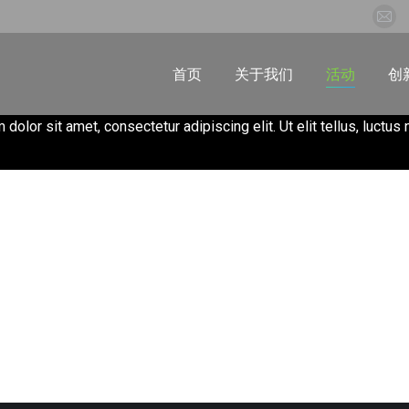
首页
关于我们
活动
创
 dolor sit amet, consectetur adipiscing elit. Ut elit tellus, luctus