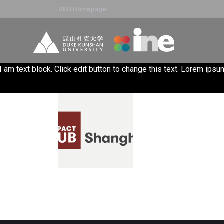
DKU Homepage
I am text block. Click edit button to change this text. Lorem ipsum