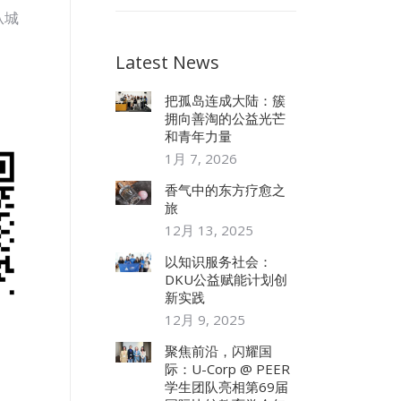
从城
Latest News
把孤岛连成大陆：簇
拥向善淘的公益光芒
和青年力量
1月 7, 2026
香气中的东方疗愈之
旅
12月 13, 2025
以知识服务社会：
DKU公益赋能计划创
新实践
12月 9, 2025
！
聚焦前沿，闪耀国
际：U-Corp @ PEER
学生团队亮相第69届