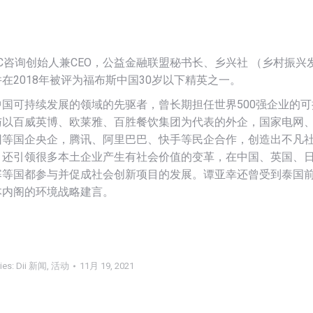
C咨询创始人兼CEO，公益金融联盟秘书长、乡兴社 （乡村振兴
在2018年被评为福布斯中国30岁以下精英之一。
国可持续发展的领域的先驱者，曾长期担任世界500强企业的可
与以百威英博、欧莱雅、百胜餐饮集团为代表的外企，国家电网
团等国企央企，腾讯、阿里巴巴、快手等民企合作，创造出不凡
；还引领很多本土企业产生有社会价值的变革，在中国、英国、
寨等国都参与并促成社会创新项目的发展。谭亚幸还曾受到泰国
本内阁的环境战略建言。
ies:
Dii 新闻
,
活动
11月 19, 2021