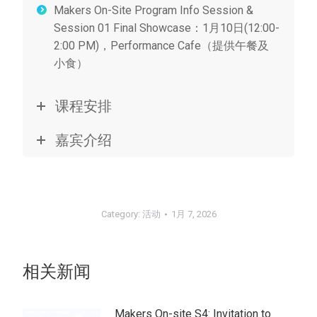
Makers On-Site Program Info Session &
Session 01 Final Showcase：1月10日(12:00-
2:00 PM)，Performance Cafe（提供午餐及
小食）
课程安排
嘉宾介绍
Category:
活动
1月 7, 2026
相关新闻
Makers On-site S4: Invitation to